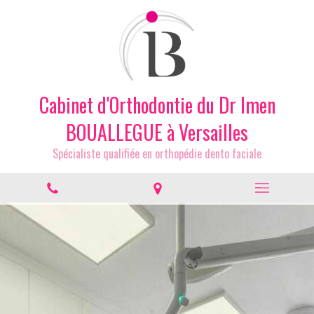
Cabinet d'Orthodontie du Dr Imen
BOUALLEGUE à Versailles
Spécialiste qualifiée en orthopédie dento faciale