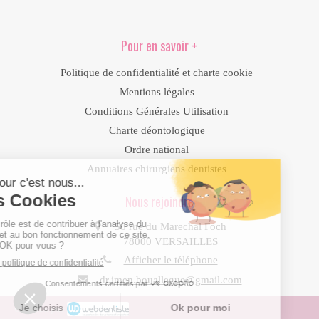
Pour en savoir +
Politique de confidentialité et charte cookie
Mentions légales
Conditions Générales Utilisation
Charte déontologique
Ordre national
Annuaires chirurgiens dentistes
Nous rejoindre
58 rue du Marechal Foch
78000
VERSAILLES
Afficher le téléphone
dr.imen.bouallegue@gmail.com
Création par